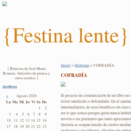
{Festina lente}
Inicio
>
Historias
> COFRADÍA
{ Bitácora de José María
Romera. Artículos de prensa y
COFRADÍA
otros escritos }
Archivos
El proceso de comunicación de un libro no e
<
Agosto 2026
lector satisfecho o defraudado. En el camin
Lu
Ma
Mi
Ju
Vi
Sa
Do
intermediarios, de seres benéficos sin cuyo
1
2
ser lo que somos porque quizá nunca hubiér
3
4
5
6
7
8
9
novela o ese poemario que tanto apreciamos.
10
11
12
13
14
15
16
literaria se ocupan mucho de ciertos mediad
17
18
19
20
21
22
23
profesores o los libreros. Olvidan sin embar