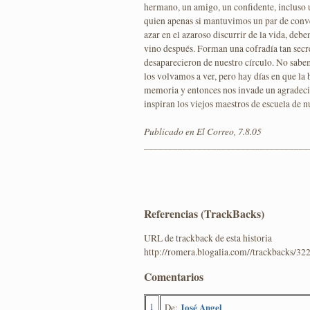
hermano, un amigo, un confidente, incluso 
quien apenas si mantuvimos un par de conver
azar en el azaroso discurrir de la vida, debe
vino después. Forman una cofradía tan sec
desaparecieron de nuestro círculo. No sabe
los volvamos a ver, pero hay días en que la b
memoria y entonces nos invade un agradec
inspiran los viejos maestros de escuela de n
Publicado en El Correo, 7.8.05
__________________________________
Referencias (TrackBacks)
URL de trackback de esta historia
http://romera.blogalia.com//trackbacks/32
Comentarios
1
José Angel
De: