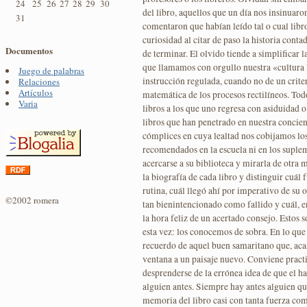
24
25
26
27
28
29
30
del libro, aquellos que un día nos insinuaro
31
comentaron que habían leído tal o cual libr
curiosidad al citar de paso la historia con
Documentos
de terminar. El olvido tiende a simplificar l
que llamamos con orgullo nuestra «cultura li
Juego de palabras
instrucción regulada, cuando no de un crite
Relaciones
Artículos
matemática de los procesos rectilíneos. Tod
Varia
libros a los que uno regresa con asiduidad 
libros que han penetrado en nuestra concienc
cómplices en cuya lealtad nos cobijamos los
recomendados en la escuela ni en los suplem
acercarse a su biblioteca y mirarla de otra 
la biografía de cada libro y distinguir cu
rutina, cuál llegó ahí por imperativo de su 
©2002 romera
tan bienintencionado como fallido y cuál, en
la hora feliz de un acertado consejo. Estos 
esta vez: los conocemos de sobra. En lo que
recuerdo de aquel buen samaritano que, acas
ventana a un paisaje nuevo. Conviene practic
desprenderse de la errónea idea de que el h
alguien antes. Siempre hay antes alguien q
memoria del libro casi con tanta fuerza com