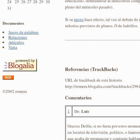
educación» (refiriéndose al indecoroso comp
24
25
26
27
28
29
30
pleno del miércoles pasado).
31
Si su
ruego
hace efecto, tal vez al debate de
Documentos
señorías provistos de planos. O de ladrillos.
Juego de palabras
Relaciones
__________________________________
Artículos
Varia
Referencias (TrackBacks)
URL de trackback de esta historia
http://romera.blogalia.com//trackbacks/296
©2002 romera
Comentarios
1
Luis
De:
Gracias Delfín, si no fuera por estos momen
un locutor de televisión, político, o famoso
que acaba de pronunciar y continúe habla