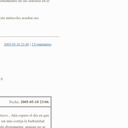
ortamiento de sus señorías en el
 este miércoles acudan sus
______________________________
2005-05-10 21:40
|
2 Comentarios
10
2005-05-10 23:06
Fecha:
ticos... Aún espero el día en que
 sin más corrija la barbaridad
ndo dignamente, aunque no se