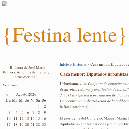
{Festina lente}
Inicio
>
Historias
> Caza menor: Diputados u
{ Bitácora de José María
Romera. Artículos de prensa y
Caza menor: Diputados urbanistas
otros escritos }
Urbanismo
.
1. m. Conjunto de conocimientos
Archivos
desarrollo, reforma y ampliación de los edif
<
Agosto 2026
2. m. Organización u ordenación de dichos ed
Lu
Ma
Mi
Ju
Vi
Sa
Do
Concentración y distribución de la poblaci
1
2
la Real Academia)
3
4
5
6
7
8
9
El presidente del Congreso, Manuel Marín, 
10
11
12
13
14
15
16
fa
diputados a «abandonar este ejercicio de
17
18
19
20
21
22
23