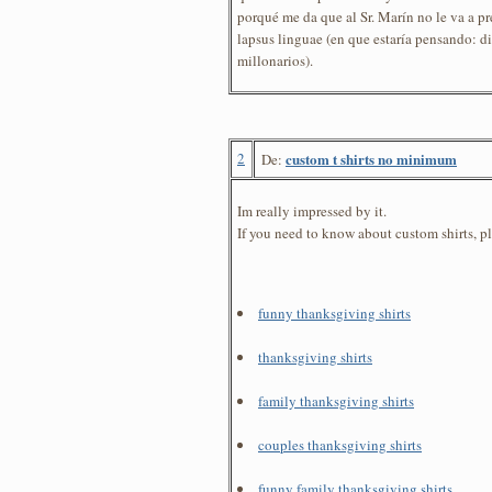
porqué me da que al Sr. Marín no le va a p
lapsus linguae (en que estaría pensando: 
millonarios).
2
custom t shirts no minimum
De:
Im really impressed by it.
If you need to know about custom shirts, pl
funny thanksgiving shirts
thanksgiving shirts
family thanksgiving shirts
couples thanksgiving shirts
funny family thanksgiving shirts