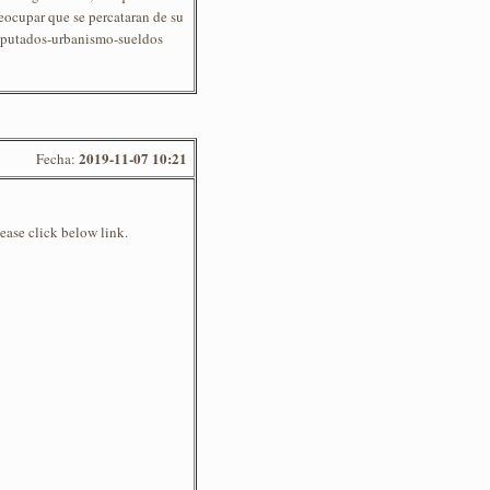
reocupar que se percataran de su
diputados-urbanismo-sueldos
2019-11-07 10:21
Fecha:
ease click below link.